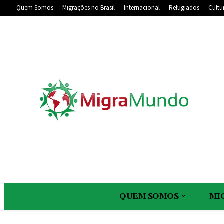
Quem Somos
Migrações no Brasil
Internacional
Refugiados
Cultu
QUEM SOMOS
MI