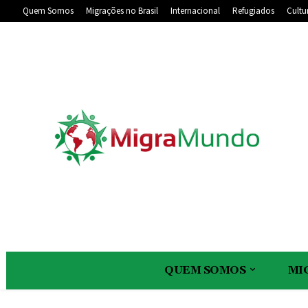
Quem Somos
Migrações no Brasil
Internacional
Refugiados
Cultu
QUEM SOMOS
MI