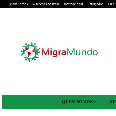
Quem Somos
Migrações no Brasil
Internacional
Refugiados
Cultu
QUEM SOMOS
MI