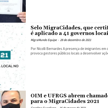
Selo MigraCidades, que certif
é aplicado a 41 governos loca
MigraMundo Equipe
-
28 de dezembro de 2021
Por Nicolli Bernardes A presença de imigrantes em diferentes regiões do Brasil tem sido um elemento que
provoca gestores públicos locais a desenvolver açõe
OIM e UFRGS abrem chamado p
para o MigraCidades 2021
Carolina Guagliano
-
16 de março de 2021