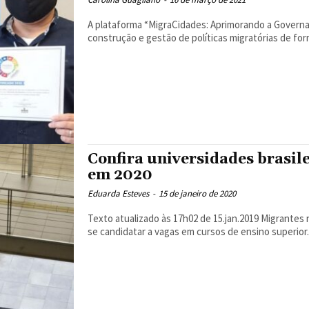
A plataforma “MigraCidades: Aprimorando a Governanç
construção e gestão de políticas migratórias de form
Confira universidades brasil
em 2020
Eduarda Esteves
-
15 de janeiro de 2020
Texto atualizado às 17h02 de 15.jan.2019 Migrantes na condição de refugiado ou com visto humanitário podem
se candidatar a vagas em cursos de ensino superior..