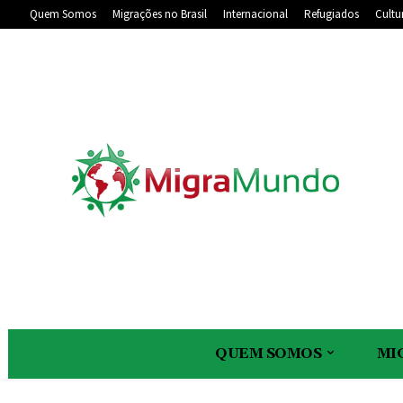
Quem Somos
Migrações no Brasil
Internacional
Refugiados
Cultu
QUEM SOMOS
MI