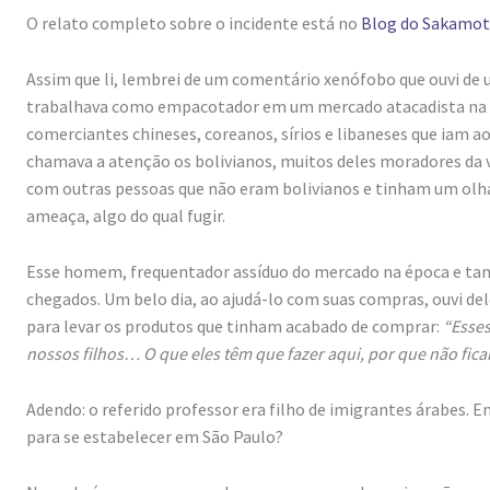
O relato completo sobre o incidente está no
Blog do Sakamo
Assim que li, lembrei de um comentário xenófobo que ouvi de 
trabalhava como empacotador em um mercado atacadista na Mo
comerciantes chineses, coreanos, sírios e libaneses que iam 
chamava a atenção os bolivianos, muitos deles moradores da
com outras pessoas que não eram bolivianos e tinham um olh
ameaça, algo do qual fugir.
Esse homem, frequentador assíduo do mercado na época e ta
chegados. Um belo dia, ao ajudá-lo com suas compras, ouvi del
para levar os produtos que tinham acabado de comprar:
“Esses
nossos filhos… O que eles têm que fazer aqui, por que não fica
Adendo: o referido professor era filho de imigrantes árabes. 
para se estabelecer em São Paulo?