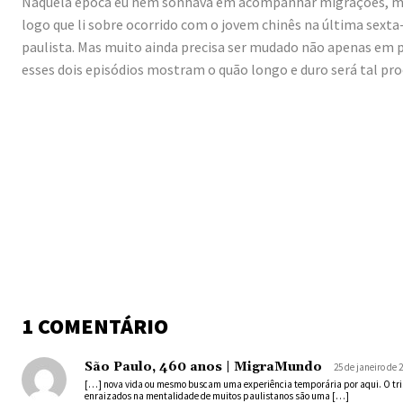
Naquela época eu nem sonhava em acompanhar migrações, ma
logo que li sobre ocorrido com o jovem chinês na última sexta-
paulista. Mas muito ainda precisa ser mudado não apenas em p
esses dois episódios mostram o quão longo e duro será tal pro
1 COMENTÁRIO
São Paulo, 460 anos | MigraMundo
25 de janeiro de 
[…] nova vida ou mesmo buscam uma experiência temporária por aqui. O trist
enraizados na mentalidade de muitos paulistanos são uma […]