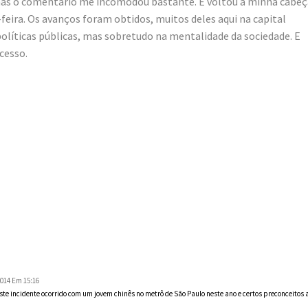
s o comentário me incomodou bastante. E voltou à minha cabeç
feira. Os avanços foram obtidos, muitos deles aqui na capital
olíticas públicas, mas sobretudo na mentalidade da sociedade. E
cesso.
2014 Em 15:16
e incidente ocorrido com um jovem chinês no metrô de São Paulo neste ano e certos preconceitos 