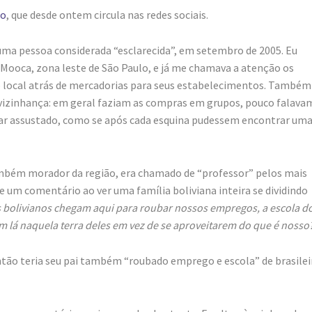
to
, que desde ontem circula nas redes sociais.
uma pessoa considerada “esclarecida”, em setembro de 2005. Eu
oca, zona leste de São Paulo, e já me chamava a atenção os
ao local atrás de mercadorias para seus estabelecimentos. També
 vizinhança: em geral faziam as compras em grupos, pouco falava
ar assustado, como se após cada esquina pudessem encontrar um
mbém morador da região, era chamado de “professor” pelos mais
e um comentário ao ver uma família boliviana inteira se dividindo
 bolivianos chegam aqui para roubar nossos empregos, a escola d
m lá naquela terra deles em vez de se aproveitarem do que é nosso
Então teria seu pai também “roubado emprego e escola” de brasilei