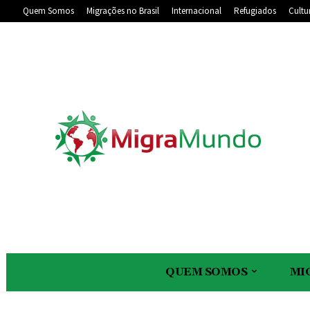
Quem Somos
Migrações no Brasil
Internacional
Refugiados
Cultu
QUEM SOMOS
MI