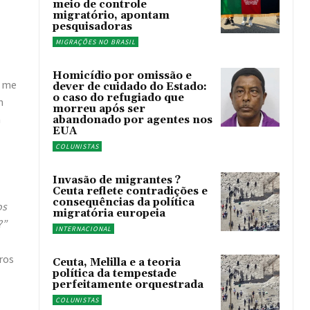
meio de controle
migratório, apontam
pesquisadoras
MIGRAÇÕES NO BRASIL
Homicídio por omissão e
m me
dever de cuidado do Estado:
o caso do refugiado que
m
morreu após ser
a
abandonado por agentes nos
EUA
COLUNISTAS
Invasão de migrantes ?
Ceuta reflete contradições e
consequências da política
os
migratória europeia
?”
INTERNACIONAL
ros
Ceuta, Melilla e a teoria
política da tempestade
perfeitamente orquestrada
COLUNISTAS