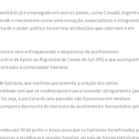
unitário já é empregado em outros países, como Canadá, Argenti
efende o mecanismo como uma inovação, especialistas e integrant
 de o poder público terceirizar atribuições que caberiam a ele
asileiro vem enfraquecendo o dispositivo de acolhimento
Centro de Apoio ao Migrante) de Caxias do Sul (RS) e que acompan
 voltados à comunidade haitiana.
 haitiana, que motivou justamente a criação dos vistos
sociedade civil que se credenciassem para conceder abrigamento [a
o. Ou seja, a portaria do ano passado não funcionou em nenhum
completo desmonte do instituto de acolhimento humanitário pe
ndeu até 30 de junho o prazo para que os haitianos beneficiados 
rizar a residência e reunião familiar no país de forma eletrônica