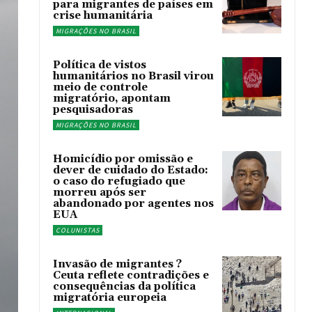
para migrantes de países em
crise humanitária
MIGRAÇÕES NO BRASIL
Política de vistos
humanitários no Brasil virou
meio de controle
migratório, apontam
pesquisadoras
MIGRAÇÕES NO BRASIL
Homicídio por omissão e
dever de cuidado do Estado:
o caso do refugiado que
morreu após ser
abandonado por agentes nos
EUA
COLUNISTAS
Invasão de migrantes ?
Ceuta reflete contradições e
consequências da política
migratória europeia