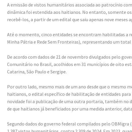
A emissão de vistos humanitários associada ao patrocínio com
dinâmica foi estendida aos haitianos. No entanto, somente os 
recebê-los, a partir de um edital que saiu apenas nove meses a
Até o momento, cinco entidades se encontram habilitadas a re
Minha Pátria e Rede Sem Fronteiras), representando um total 
De acordo com dados de 21 de novembro divulgados pelo gover
Comunitário no Brasil, acolhidos em 31 municípios de oito esta
Catarina, São Paulo e Sergipe.
Por outro lado, mesmo mais de um ano desde que o mesmo mec
haitianos, o edital específico de habilitação de entidades para
novidade foi a publicação de uma outra portaria, também no d
de que haitianos já beneficiados por uma medida anterior, dat
Segundo dados do governo federal compilados pelo OBMigra (
1.387 vistos humanitários, contra 2.309 de 2024. Em 2023, qu