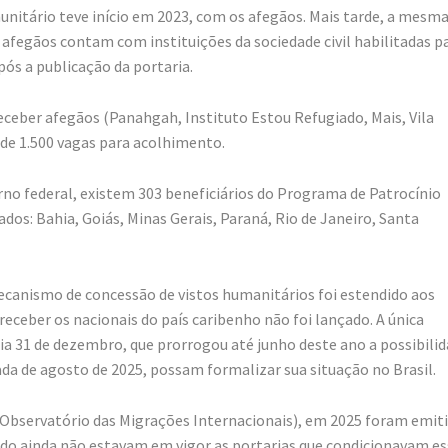
unitário teve início em 2023, com os afegãos. Mais tarde, a mesm
afegãos contam com instituições da sociedade civil habilitadas p
pós a publicação da portaria.
ceber afegãos (Panahgah, Instituto Estou Refugiado, Mais, Vila
de 1.500 vagas para acolhimento.
no federal, existem 303 beneficiários do Programa de Patrocínio
dos: Bahia, Goiás, Minas Gerais, Paraná, Rio de Janeiro, Santa
anismo de concessão de vistos humanitários foi estendido aos
 receber os nacionais do país caribenho não foi lançado. A única
ia 31 de dezembro, que prorrogou até junho deste ano a possibili
ada de agosto de 2025, possam formalizar sua situação no Brasil.
Observatório das Migrações Internacionais), em 2025 foram emit
ando ainda não estavam em vigor as portarias que condicionavam e