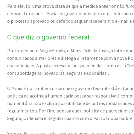
Para ele, foi uma prova clara de que a medida anterior não fu
demonstra a ineficiência do governo brasileiro em ter levado 
o processo aprovado ou deferido sequer receberam o e-mail e
O que diz o governo federal
Procurado pelo MigraMundo, o Ministério da Justiça informou 
comunicados anteriores e dialoga diretamente com a nova Polí
consolidação. A pasta acrescentou que medidas como essa “r
com abordagens inovadoras, seguras e solidárias”.
O Ministério também disse que o governo federal está estuda
política de acolhida humanitária possa ser responsiva à comple
humanitária não exclui a possibilidade de outras modalidades d
regulamentou. Por fim, pontua que a política de patrocínio c
Segura, Ordenada e Regular quanto com o Pacto Global sobre Re
Sobre editais, a pasta disse que um novo chamamento será e