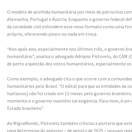
O modelo de acolhida humanitária por meio de patrocínio com
Alemanha, Portugal e Áustria. Enquanto o governo federal d
da sociedade civil entendem esse novo formato como uma forma
próprio, oferecendo pouco ou nada em troca.
“Ano após ano, especialmente nos últimos três, o governo br
humanitário”, analisa o advogado Adriano Pistorelo, do CAM (
de perto a questão dos vistos humanitários, especialmente os
Como exemplo, o advogado cita o que ocorre com a comunidade
humanitários pelo Brasil. “O edital para que as entidades da 
haitianos] não foi criado em 12 meses pelo governo brasileir
momento e o governo mantém tal exigência. Para mim, é um 
Estado brasileiro”.
Ao MigraMundo, Pistorelo também criticou a portaria que este
uma determinação anterior – de agosto de 2025 – possam regula