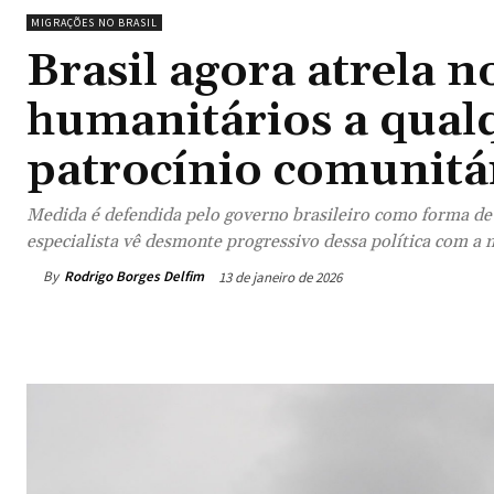
MIGRAÇÕES NO BRASIL
Brasil agora atrela n
humanitários a qual
patrocínio comunitá
Medida é defendida pelo governo brasileiro como forma de
especialista vê desmonte progressivo dessa política com a 
By
Rodrigo Borges Delfim
13 de janeiro de 2026