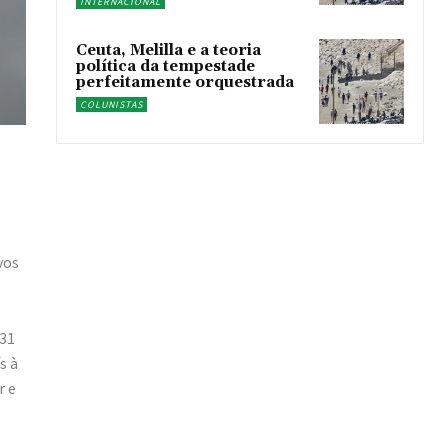
INTERNACIONAL
Ceuta, Melilla e a teoria
política da tempestade
perfeitamente orquestrada
COLUNISTAS
vos
 31
s à
r e