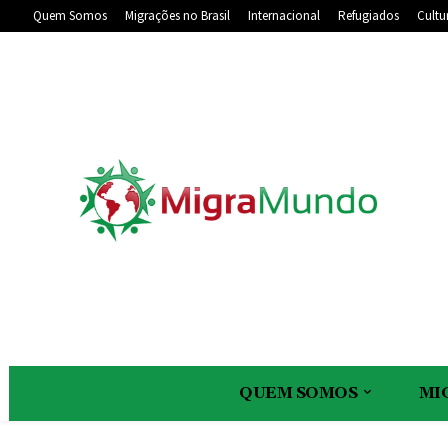
Quem Somos
Migrações no Brasil
Internacional
Refugiados
Cultu
QUEM SOMOS
MI