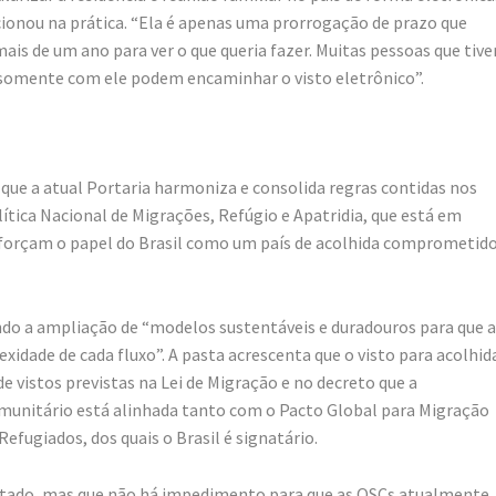
ncionou na prática. “Ela é apenas uma prorrogação de prazo que
mais de um ano para ver o que queria fazer. Muitas pessoas que tiv
 somente com ele podem encaminhar o visto eletrônico”.
que a atual Portaria harmoniza e consolida regras contidas nos
tica Nacional de Migrações, Refúgio e Apatridia, que está em
eforçam o papel do Brasil como um país de acolhida comprometid
ndo a ampliação de “modelos sustentáveis e duradouros para que a
xidade de cada fluxo”. A pasta acrescenta que o visto para acolhid
e vistos previstas na Lei de Migração e no decreto que a
omunitário está alinhada tanto com o Pacto Global para Migração
fugiados, dos quais o Brasil é signatário.
ditado, mas que não há impedimento para que as OSCs atualmente