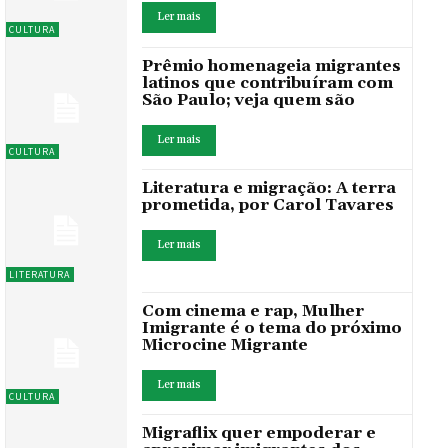
Ler mais
CULTURA
Prêmio homenageia migrantes
latinos que contribuíram com
São Paulo; veja quem são
Ler mais
CULTURA
Literatura e migração: A terra
prometida, por Carol Tavares
Ler mais
LITERATURA
Com cinema e rap, Mulher
Imigrante é o tema do próximo
Microcine Migrante
Ler mais
CULTURA
Migraflix quer empoderar e