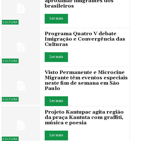
aproximar imigrantes dos
brasileiros
Ler mais
CULTURA
Programa Quatro V debate
Imigração e Convergência das
Culturas
Ler mais
CULTURA
Visto Permanente e Microcine
Migrante têm eventos especiais
neste fim de semana em São
Paulo
CULTURA
Ler mais
Projeto Kantupac agita região
da praça Kantuta com graffiti,
música e poesia
Ler mais
CULTURA