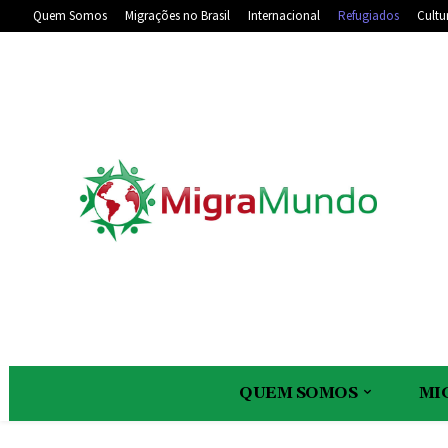
Quem Somos
Migrações no Brasil
Internacional
Refugiados
Cultu
QUEM SOMOS
MI