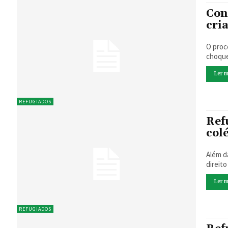
Con
cri
O proc
choque
Ler m
REFUGIADOS
Ref
col
Além d
direit
Ler m
REFUGIADOS