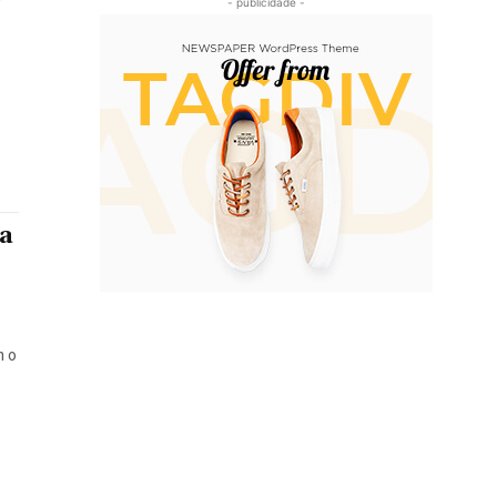
P
- publicidade -
da