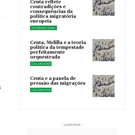
Ceuta reflete
contradições e
consequências da
política migratória
europeia
INTERNACIONAL
Ceuta, Melilla e a teoria
política da tempestade
perfeitamente
orquestrada
COLUNISTAS
Ceuta e a panela de
pressão das migrações
a
COLUNISTAS
- publicidade -