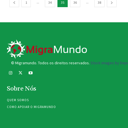
...
...
1
34
35
36
38
© Migramundo. Todos os direitos reservados.
Stock images by Depo
Sobre Nós
QUEM SOMOS
COMO APOIAR O MIGRAMUNDO