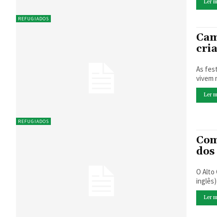
Ler m
REFUGIADOS
Cam
cri
As fes
vivem n
Ler m
REFUGIADOS
Com
dos
O Alto
inglês
Ler m