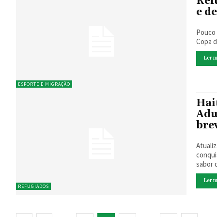
Ref
e d
Pouco 
Copa d
Ler m
ESPORTE E MIGRAÇÃO
Hai
Adu
bre
Atualizado em 04/07
conquista da Copa Gringos, fo
sabor d
Ler m
REFUGIADOS