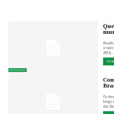
Que
mun
Atualizado em 11/09/
o nari
2014,...
Ler m
REFUGIADOS
Com
Bra
Os des
longo 
das Na