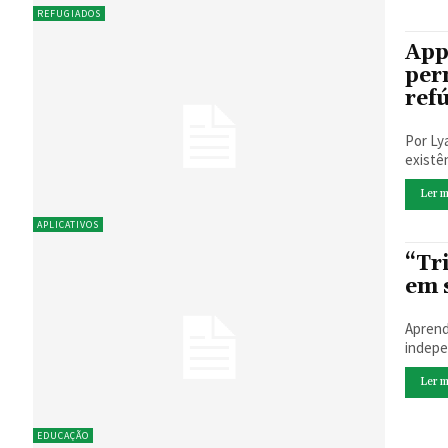
REFUGIADOS
App
per
ref
Por Lya Maeda Na última semana, n
existê
Ler m
APLICATIVOS
“Tr
em 
Aprend
indepe
Ler m
EDUCAÇÃO