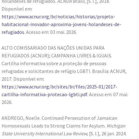
holandeses de refugiados.
ACNUR Brasil,
[S. l.], 2018.
Disponível em:
https://www.acnur.org/br/noticias/historias/projeto-
habitacional-inovador-aproxima-jovens-holandeses-de-
refugiados
. Acesso em: 03 mai. 2026.
ALTO COMISSARIADO DAS NAÇÕES UNIDAS PARA
REFUGIADOS (ACNUR); CAMPANHA LIVRES & IGUAIS.
Cartilha informativa sobre a proteção de pessoas
refugiadas e solicitantes de refúgio LGBTI. Brasília: ACNUR,
2017. Disponível em:
https://www.acnur.org/br/sites/br/files/2025-01/2017-
cartilha-informativa-protecao-lgbti.pdf
. Acesso em: 07 mai.
2026.
ANDREGO, Noelle. Continued Persecution of Jamaican
Homosexuals Leads to Strong Claims for Asylum.
Michigan
State University International Law Review,
[S. l.], 26 jan. 2024.