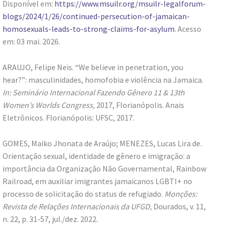
Disponível em:
https://www.msuilr.org/msuilr-legalforum-
blogs/2024/1/26/continued-persecution-of-jamaican-
homosexuals-leads-to-strong-claims-for-asylum
. Acesso
em: 03 mai. 2026.
ARAUJO, Felipe Neis. “We believe in penetration, you
hear?”: masculinidades, homofobia e violência na Jamaica.
In: Seminário Internacional Fazendo Gênero 11 & 13th
Women’s Worlds Congress,
2017, Florianópolis. Anais
Eletrônicos. Florianópolis: UFSC, 2017.
GOMES, Maiko Jhonata de Araújo; MENEZES, Lucas Lira de.
Orientação sexual, identidade de gênero e imigração: a
importância da Organização Não Governamental, Rainbow
Railroad, em auxiliar imigrantes jamaicanos LGBTI+ no
processo de solicitação do status de refugiado.
Monções:
Revista de Relações Internacionais da UFGD,
Dourados, v. 11,
n. 22, p. 31-57, jul./dez. 2022.