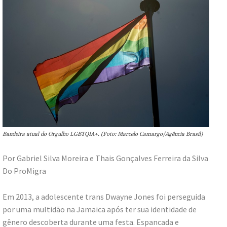
Bandeira atual do Orgulho LGBTQIA+. (Foto: Marcelo Camargo/Agência Brasil)
Por Gabriel Silva Moreira e Thais Gonçalves Ferreira da Silva
Do ProMigra
Em 2013, a adolescente trans Dwayne Jones foi perseguida
por uma multidão na Jamaica após ter sua identidade de
gênero descoberta durante uma festa. Espancada e