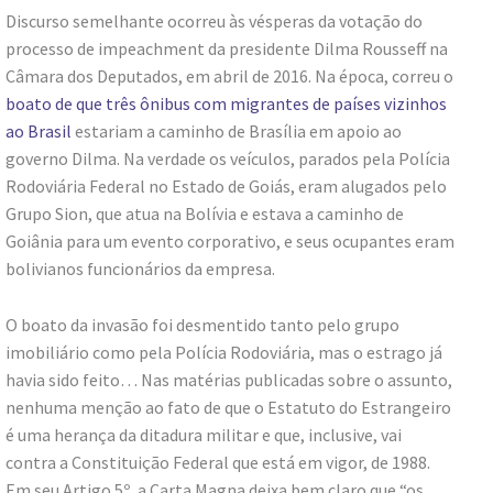
Discurso semelhante ocorreu às vésperas da votação do
processo de impeachment da presidente Dilma Rousseff na
Câmara dos Deputados, em abril de 2016. Na época, correu o
boato de que três ônibus com migrantes de países vizinhos
ao Brasil
estariam a caminho de Brasília em apoio ao
governo Dilma. Na verdade os veículos, parados pela Polícia
Rodoviária Federal no Estado de Goiás, eram alugados pelo
Grupo Sion, que atua na Bolívia e estava a caminho de
Goiânia para um evento corporativo, e seus ocupantes eram
bolivianos funcionários da empresa.
O boato da invasão foi desmentido tanto pelo grupo
imobiliário como pela Polícia Rodoviária, mas o estrago já
havia sido feito… Nas matérias publicadas sobre o assunto,
nenhuma menção ao fato de que o Estatuto do Estrangeiro
é uma herança da ditadura militar e que, inclusive, vai
contra a Constituição Federal que está em vigor, de 1988.
Em seu Artigo 5º, a Carta Magna deixa bem claro que “os