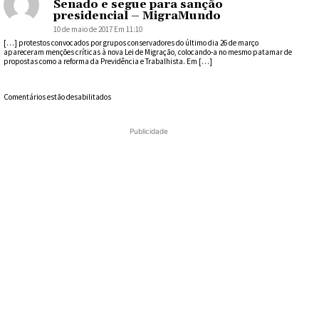
Senado e segue para sanção
presidencial – MigraMundo
10 de maio de 2017 Em 11:10
[…] protestos convocados por grupos conservadores do último dia 26 de março
apareceram menções críticas à nova Lei de Migração, colocando-a no mesmo patamar de
propostas como a reforma da Previdência e Trabalhista. Em […]
Comentários estão desabilitados
Publicidade