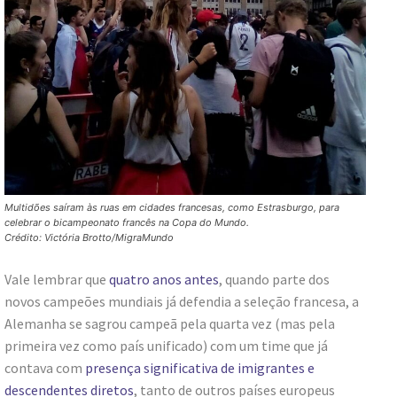
Multidões saíram às ruas em cidades francesas, como Estrasburgo, para
celebrar o bicampeonato francês na Copa do Mundo.
Crédito: Victória Brotto/MigraMundo
Vale lembrar que
quatro anos antes
, quando parte dos
novos campeões mundiais já defendia a seleção francesa, a
Alemanha se sagrou campeã pela quarta vez (mas pela
primeira vez como país unificado) com um time que já
contava com
presença significativa de imigrantes e
descendentes diretos
, tanto de outros países europeus