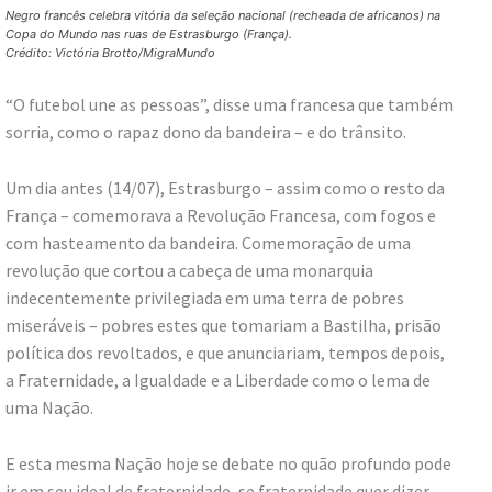
Negro francês celebra vitória da seleção nacional (recheada de africanos) na
Copa do Mundo nas ruas de Estrasburgo (França).
Crédito: Victória Brotto/MigraMundo
“O futebol une as pessoas”, disse uma francesa que também
sorria, como o rapaz dono da bandeira – e do trânsito.
Um dia antes (14/07), Estrasburgo – assim como o resto da
França – comemorava a Revolução Francesa, com fogos e
com hasteamento da bandeira. Comemoração de uma
revolução que cortou a cabeça de uma monarquia
indecentemente privilegiada em uma terra de pobres
miseráveis – pobres estes que tomariam a Bastilha, prisão
política dos revoltados, e que anunciariam, tempos depois,
a Fraternidade, a Igualdade e a Liberdade como o lema de
uma Nação.
E esta mesma Nação hoje se debate no quão profundo pode
ir em seu ideal de fraternidade, se fraternidade quer dizer