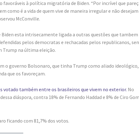
favoráveis à política migratória de Biden. “Por incrível que pareç
em como é a vida de quem vive de maneira irregular e não desejam
servou McConville.
a de Biden esta intrisecamente ligada a outras questões que tambem
 defendidas pelos democratas e rechacadas pelos republicanos, se
m Trump na última eleição.
om o governo Bolsonaro, que tinha Trump como aliado ideológico,
inda que os favoreçam.
s votado também entre os brasileiros que vivem no exterior.
No
 dessa diáspora, contra 18% de Fernando Haddad e 8% de Ciro Gom
aro ficando com 81,7% dos votos.