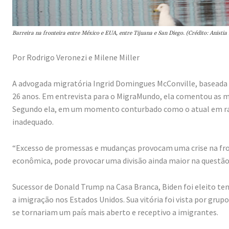
Barreira na fronteira entre México e EUA, entre Tijuana e San Diego. (Crédito: Anistia 
Por Rodrigo Veronezi e Milene Miller
A advogada migratória Ingrid Domingues McConville, baseada 
26 anos. Em entrevista para o MigraMundo, ela comentou as m
Segundo ela, em um momento conturbado como o atual em ra
inadequado.
“Excesso de promessas e mudanças provocam uma crise na fron
econômica, pode provocar uma divisão ainda maior na questão
Sucessor de Donald Trump na Casa Branca, Biden foi eleito 
a imigração nos Estados Unidos. Sua vitória foi vista por gru
se tornariam um país mais aberto e receptivo a imigrantes.