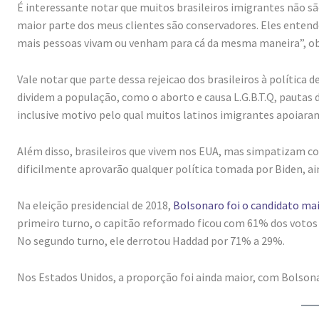
É interessante notar que muitos brasileiros imigrantes não são 
maior parte dos meus clientes são conservadores. Eles entend
mais pessoas vivam ou venham para cá da mesma maneira”, ob
Vale notar que parte dessa rejeicao dos brasileiros à polític
dividem a população, como o aborto e causa L.G.B.T.Q, pautas
inclusive motivo pelo qual muitos latinos imigrantes apoiara
Além disso, brasileiros que vivem nos EUA, mas simpatizam c
dificilmente aprovarão qualquer política tomada por Biden, a
Na eleição presidencial de 2018,
Bolsonaro foi o candidato mai
primeiro turno, o capitão reformado ficou com 61% dos votos
No segundo turno, ele derrotou Haddad por 71% a 29%.
Nos Estados Unidos, a proporção foi ainda maior, com Bolson