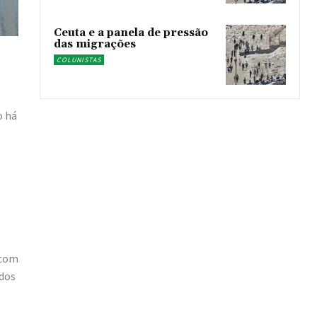
Ceuta e a panela de pressão
das migrações
COLUNISTAS
o há
 com
idos