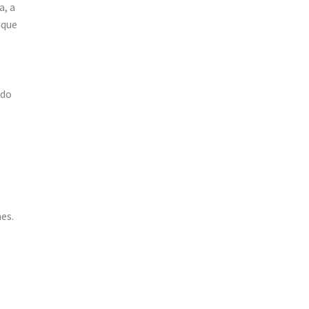
a, a
 que
ndo
es.