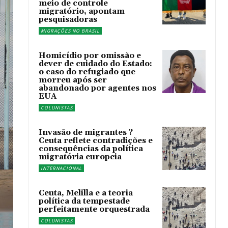
meio de controle
migratório, apontam
pesquisadoras
MIGRAÇÕES NO BRASIL
Homicídio por omissão e
dever de cuidado do Estado:
o caso do refugiado que
morreu após ser
abandonado por agentes nos
EUA
COLUNISTAS
Invasão de migrantes ?
Ceuta reflete contradições e
consequências da política
migratória europeia
INTERNACIONAL
Ceuta, Melilla e a teoria
política da tempestade
perfeitamente orquestrada
COLUNISTAS