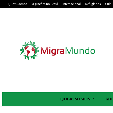
Quem Somos
Migrações no Brasil
Internacional
Refugiados
Cultu
QUEM SOMOS
MI