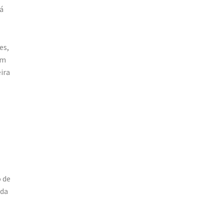
á
es,
em
ira
 de
 da