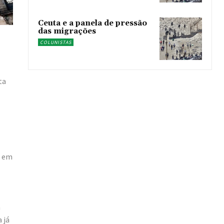
Ceuta e a panela de pressão
das migrações
COLUNISTAS
ta
r em
m
 já