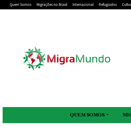
Quem Somos
Migrações no Brasil
Internacional
Refugiados
Cultu
QUEM SOMOS
MI