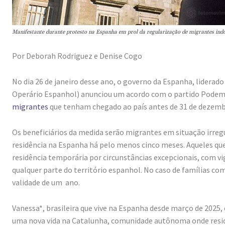
Manifestante durante protesto na Espanha em prol da regularização de migrantes in
Por Deborah Rodriguez e Denise Cogo
No dia 26 de janeiro desse ano, o governo da Espanha, liderad
Operário Espanhol) anunciou um acordo com o partido Pode
migrantes
que tenham chegado ao país antes de 31 de dezemb
Os beneficiários da medida serão migrantes em situação irr
residência na Espanha há pelo menos cinco meses. Aqueles que
residência temporária por circunstâncias excepcionais, com vig
qualquer parte do território espanhol. No caso de famílias c
validade de um ano.
Vanessa*, brasileira que vive na Espanha desde março de 2025,
uma nova vida na Catalunha, comunidade autônoma onde resid