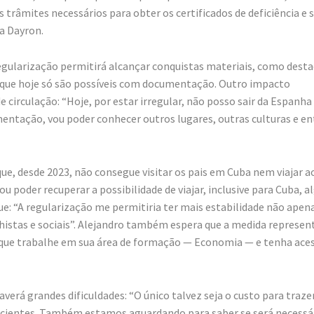
 trâmites necessários para obter os certificados de deficiência e 
a Dayron.
gularização permitirá alcançar conquistas materiais, como dest
s que hoje só são possíveis com documentação. Outro impacto
e circulação: “Hoje, por estar irregular, não posso sair da Espanha
mentação, vou poder conhecer outros lugares, outras culturas e en
e, desde 2023, não consegue visitar os pais em Cuba nem viajar a
ou poder recuperar a possibilidade de viajar, inclusive para Cuba, a
ue: “A regularização me permitiria ter mais estabilidade não apen
istas e sociais”. Alejandro também espera que a medida represen
 que trabalhe em sua área de formação — Economia — e tenha ace
verá grandes dificuldades: “O único talvez seja o custo para traze
ficientes. Também estamos aguardando para saber se será necessá