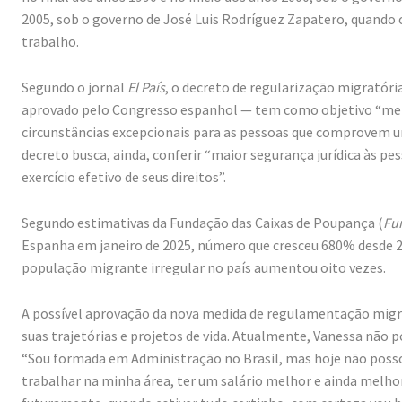
2005, sob o governo de José Luis Rodríguez Zapatero, quando 
trabalho.
Segundo o jornal
El País
, o decreto de regularização migratória
aprovado pelo Congresso espanhol — tem como objetivo “melhor
circunstâncias excepcionais para as pessoas que comprovem um 
decreto busca, ainda, conferir “maior segurança jurídica às pe
exercício efetivo de seus direitos”.
Segundo estimativas da Fundação das Caixas de Poupança (
Fu
Espanha em janeiro de 2025, número que cresceu 680% desde 2
população migrante irregular no país aumentou oito vezes.
A possível aprovação da nova medida de regulamentação migr
suas trajetórias e projetos de vida. Atualmente, Vanessa não
“Sou formada em Administração no Brasil, mas hoje não posso 
trabalhar na minha área, ter um salário melhor e ainda melhor