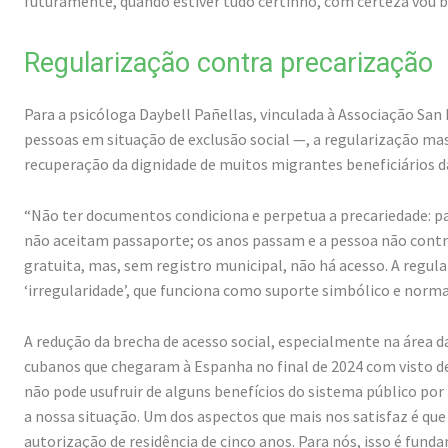
futuramente, quando estiver tudo certinho, com certeza vou bu
Regularização contra precarização
Para a psicóloga Daybell Pañellas, vinculada à Associação Sa
pessoas em situação de exclusão social —, a regularização m
recuperação da dignidade de muitos migrantes beneficiários d
“Não ter documentos condiciona e perpetua a precariedade: 
não aceitam passaporte; os anos passam e a pessoa não contri
gratuita, mas, sem registro municipal, não há acesso. A regul
‘irregularidade’, que funciona como suporte simbólico e norma
A redução da brecha de acesso social, especialmente na área d
cubanos que chegaram à Espanha no final de 2024 com visto de
não pode usufruir de alguns benefícios do sistema público po
a nossa situação. Um dos aspectos que mais nos satisfaz é qu
autorização de residência de cinco anos. Para nós, isso é fu