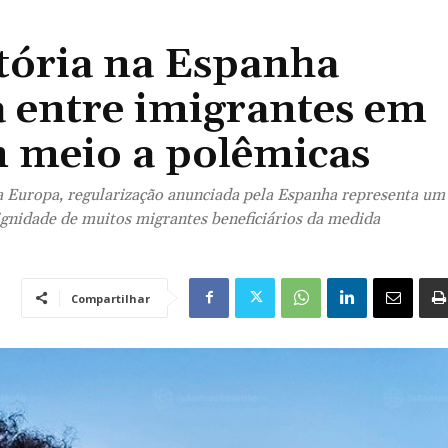
tória na Espanha
a entre imigrantes em
m meio a polêmicas
na Europa, regularização anunciada pela Espanha representa um
ignidade de muitos migrantes beneficiários da medida
Compartilhar