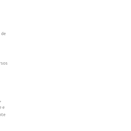
 de
rsos
,
e e
nte