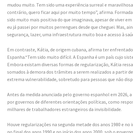
mudou muito. Tem sido uma experiência surreal e maravilhos
contrário, quero ficar aqui por muito tempo”, afirma. Formada
sido muito mais positiva do que imaginava, apesar de viver em s
eu já passei por muitos perrengues desde que cheguei. Mas, ain
segurança, lazer, uma infraestrutura muito boa e acesso à sa
Em contraste, Kátia, de origem cubana, afirma ter enfrentad
Espanha.“Tem sido muito difícil. A Espanha é um país cujo sis
Embora existam diversas formas de regularização, Kátia ressal
somados à demora dos trâmites a serem realizados a partir 
extrema vulnerabilidade, sobretudo para pessoas que não disp
Antes da medida anunciada pelo governo espanhol em 2026, a 
por governos de diferentes orientações políticas, como respos
milhares de trabalhadores estrangeiros da invisibilidade.
Houve regularizações na segunda metade dos anos 1980 e no in
no final dos anos 1990 e no início dos anos 2000, sob o gover