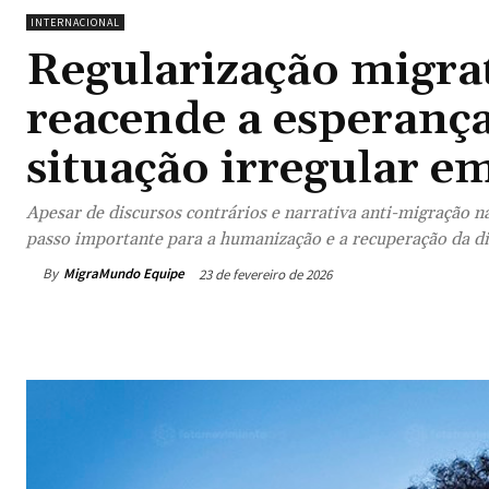
INTERNACIONAL
Regularização migra
reacende a esperanç
situação irregular e
Apesar de discursos contrários e narrativa anti-migração 
passo importante para a humanização e a recuperação da d
By
MigraMundo Equipe
23 de fevereiro de 2026