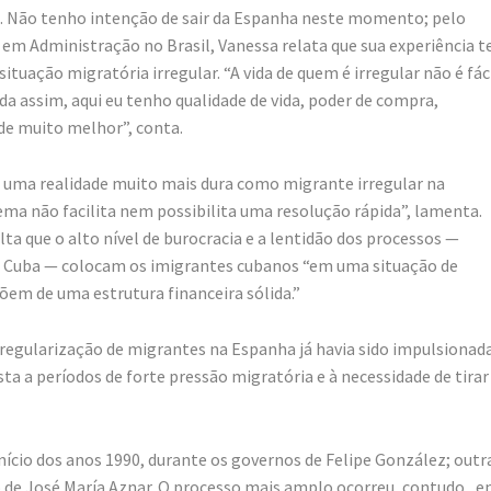
a. Não tenho intenção de sair da Espanha neste momento; pelo
 em Administração no Brasil, Vanessa relata que sua experiência 
ituação migratória irregular. “A vida de quem é irregular não é fáci
da assim, aqui eu tenho qualidade de vida, poder de compra,
úde muito melhor”, conta.
o uma realidade muito mais dura como migrante irregular na
tema não facilita nem possibilita uma resolução rápida”, lamenta.
ta que o alto nível de burocracia e a lentidão dos processos —
de Cuba — colocam os imigrantes cubanos “em uma situação de
õem de uma estrutura financeira sólida.”
regularização de migrantes na Espanha já havia sido impulsionad
ta a períodos de forte pressão migratória e à necessidade de tirar
ício dos anos 1990, durante os governos de Felipe González; outr
no de José María Aznar. O processo mais amplo ocorreu, contudo, 