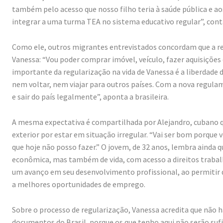
também pelo acesso que nosso filho teria à saúde pública e aos
integrar a uma turma TEA no sistema educativo regular”, cont
Como ele, outros migrantes entrevistados concordam que a re
Vanessa: “Vou poder comprar imóvel, veículo, fazer aquisiçõe
importante da regularização na vida de Vanessa é a liberdade d
nem voltar, nem viajar para outros países. Com a nova regula
e sair do país legalmente”, aponta a brasileira.
A mesma expectativa é compartilhada por Alejandro, cubano qu
exterior por estar em situação irregular. “Vai ser bom porque v
que hoje não posso fazer.” O jovem, de 32 anos, lembra ainda q
econômica, mas também de vida, com acesso a direitos trabalh
um avanço em seu desenvolvimento profissional, ao permitir
a melhores oportunidades de emprego.
Sobre o processo de regularização, Vanessa acredita que não ha
documentos do Brasil, porque os que tenho aqui não serão su