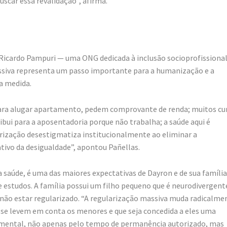
scar essa revalidação”, afirma.
n Ricardo Pampuri — uma ONG dedicada à inclusão socioprofissional
assiva representa um passo importante para a humanização e a
a medida.
para alugar apartamento, pedem comprovante de renda; muitos cu
bui para a aposentadoria porque não trabalha; a saúde aqui é
arização desestigmatiza institucionalmente ao eliminar a
tivo da desigualdade”, apontou Pañellas.
a saúde, é uma das maiores expectativas de Dayron e de sua família
 estudos. A família possui um filho pequeno que é neurodivergent
r não estar regularizado. “A regularização massiva muda radicalme
e se levem em conta os menores e que seja concedida a eles uma
ndamental, não apenas pelo tempo de permanência autorizado, mas