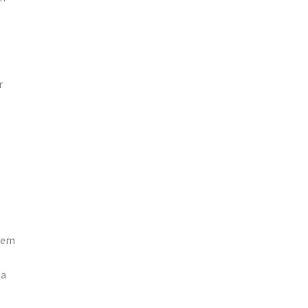
r
a em
 a