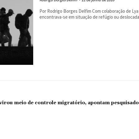
Por Rodrigo Borges Delfim Com colaboração de Lya Maeda Em 2015, uma em cada 113 pess
encontrava-se em situação de refúgio ou deslocada, 
l virou meio de controle migratório, apontam pesquisad