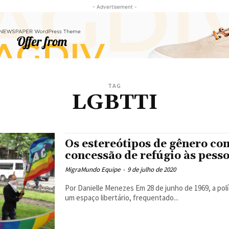
- Advertisement -
TAG
LGBTTI
Os estereótipos de gênero co
concessão de refúgio às pess
MigraMundo Equipe
-
9 de julho de 2020
Por Danielle Menezes Em 28 de junho de 1969, a polícia de Nova York invadiu o Stonewall bar, conhecido por ser
um espaço libertário, frequentado...