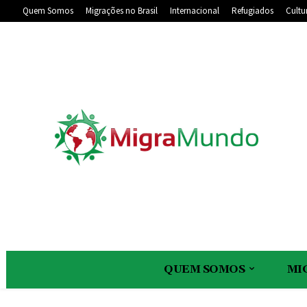
Quem Somos
Migrações no Brasil
Internacional
Refugiados
Cultu
QUEM SOMOS
MI