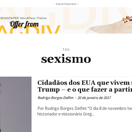
- Advertisement -
TAG
sexismo
Cidadãos dos EUA que vivem n
Trump – e o que fazer a parti
Rodrigo Borges Delfim
-
20 de janeiro de 2017
Por Rodrigo Borges Delfim “O dia 8 de novembro tem algo que quer te ensinar. Você vai ouvir?” A afirmação, do
historiador e missionário Greg...