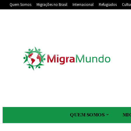
Quem Somos
Migrações no Brasil
Internacional
Refugiados
Cultu
QUEM SOMOS
MI