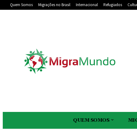
Quem Somos
Migrações no Brasil
Internacional
Refugiados
Cultu
QUEM SOMOS
MI