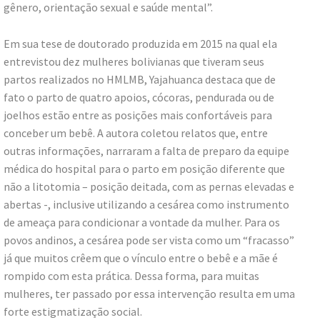
gênero, orientação sexual e saúde mental”.
Em sua tese de doutorado produzida em 2015 na qual ela
entrevistou dez mulheres bolivianas que tiveram seus
partos realizados no HMLMB, Yajahuanca destaca que de
fato o parto de quatro apoios, cócoras, pendurada ou de
joelhos estão entre as posições mais confortáveis para
conceber um bebê. A autora coletou relatos que, entre
outras informações, narraram a falta de preparo da equipe
médica do hospital para o parto em posição diferente que
não a litotomia – posição deitada, com as pernas elevadas e
abertas -, inclusive utilizando a cesárea como instrumento
de ameaça para condicionar a vontade da mulher. Para os
povos andinos, a cesárea pode ser vista como um “fracasso”
já que muitos crêem que o vínculo entre o bebê e a mãe é
rompido com esta prática. Dessa forma, para muitas
mulheres, ter passado por essa intervenção resulta em uma
forte estigmatização social.