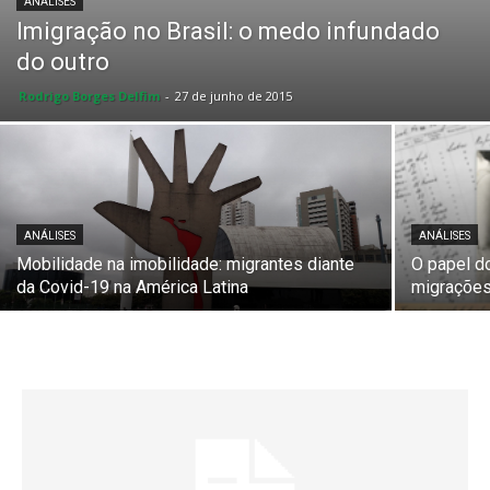
ANÁLISES
Imigração no Brasil: o medo infundado
do outro
Rodrigo Borges Delfim
-
27 de junho de 2015
ANÁLISES
ANÁLISES
Mobilidade na imobilidade: migrantes diante
O papel d
da Covid-19 na América Latina
migrações