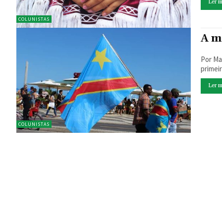
Ler m
COLUNISTAS
A m
Por Maristela
primeir
Ler m
COLUNISTAS