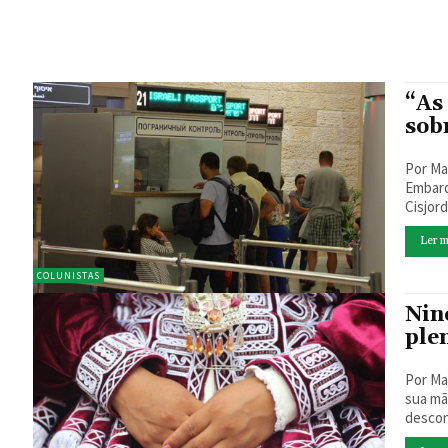
“As
sobr
Por Mariste
Embarq
Cisjordâ
Ler m
COLUNISTAS
Nin
ple
Por Maristel
sua mãe. E
descon