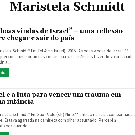
Maristela Schmidt
 boas vindas de Israel” – uma reflexão
e chegar e sair do país
la Schmidt* Em Tel Aviv (Israel), 2015 "As boas vindas de Israel"**
uei com meu sonho nas costas. Iria passar 46 dias fazendo voluntariado
nia....
ais
el e a luta para vencer um trauma em
na infância
a Schmidt* Em São Paulo (SP) Ninel** entrou na sala acompanhada de
stava agarrada na camiseta com olhar assustado. Percebi a
fiança quando...