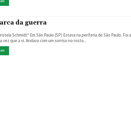
ais
arca da guerra
 Schmidt* Em São Paulo (SP) Estava na periferia de São Paulo. Foi a
a vez que a vi. Andava com um sorriso no rosto...
ais