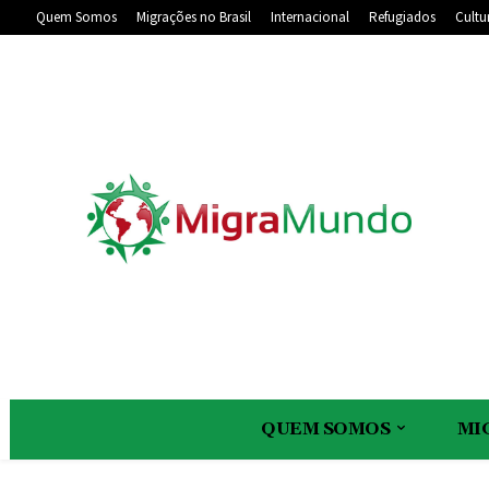
Quem Somos
Migrações no Brasil
Internacional
Refugiados
Cultu
QUEM SOMOS
MI