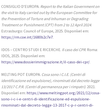
CONSIGLIO D’EUROPA.
Report to the Italian Government on
the visit to Italy carried out by the European Committee for
the Prevention of Torture and Inhuman or Degrading
Treatment or Punishment (CPT) from 2 to 12 April 2024
.
Estrasburgo: Council of Europe, 2025. Disponível em:
https://rm.coe.int/1680b2c7e7
.
IDOS – CENTRO STUDI E RICERCHE.
Il caso dei CPR
. Roma:
IDOS, 2025. Disponível em:
https://www.dossierimmigrazione.it/il-caso-dei-cpr/
.
MELTING POT EUROPA.
Cosa sono i C.I.E. (Centri di
identificazione ed espulsione), rinominati dal decreto-legge
13/2017 C.P.R. (Centri di permanenza per i rimpatri)
. 2021.
Disponível em:
https://www.meltingpot.org/2021/12/cosa-
sono-i-c-i-e-centri-di-identificazione-ed-espulsione-
rinominati-dal-decreto-legge-13-2017-c-p-r-centri-di-