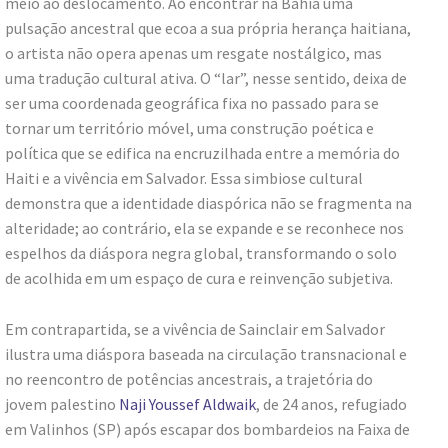
meio ao deslocamento. Ao encontrar na Bahia uma
pulsação ancestral que ecoa a sua própria herança haitiana,
o artista não opera apenas um resgate nostálgico, mas
uma tradução cultural ativa. O “lar”, nesse sentido, deixa de
ser uma coordenada geográfica fixa no passado para se
tornar um território móvel, uma construção poética e
política que se edifica na encruzilhada entre a memória do
Haiti e a vivência em Salvador. Essa simbiose cultural
demonstra que a identidade diaspórica não se fragmenta na
alteridade; ao contrário, ela se expande e se reconhece nos
espelhos da diáspora negra global, transformando o solo
de acolhida em um espaço de cura e reinvenção subjetiva.
Em contrapartida, se a vivência de Sainclair em Salvador
ilustra uma diáspora baseada na circulação transnacional e
no reencontro de potências ancestrais, a trajetória do
jovem palestino
Naji Youssef Aldwaik
, de 24 anos, refugiado
em Valinhos (SP) após escapar dos bombardeios na Faixa de