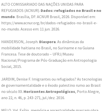
ALTO COMISSARIADO DAS NAÇÕES UNIDAS PARA
REFUGIADOS (ACNUR).
Dados: refugiados no Brasil e no
mundo
. Brasília, DF: ACNUR Brasil, 2026. Disponível em:
https://www.acnur.org/br/dados-refugiados-no-brasil-e-
no-mundo. Acesso em: 11 jun. 2026.
HANDERSON, Joseph.
Diaspora
. As dinâmicas da
mobilidade haitiana no Brasil, no Suriname e na Guiana
Francesa. Tese de doutorado – UFRJ/Museu
Nacional/Programa de Pós-Graduação em Antropologia
Social, 2015.
JARDIM, Denise F. Imigrantes ou refugiados? As tecnologias
de governamentalidade e o êxodo palestino rumo ao Brasil
no século XX.
Horizontes Antropológicos
, Porto Alegre,
ano 22, n. 46, p. 243-271, jul./dez. 2016.
MELO, Val. Exílio, memória e ancestralidade marcam obra