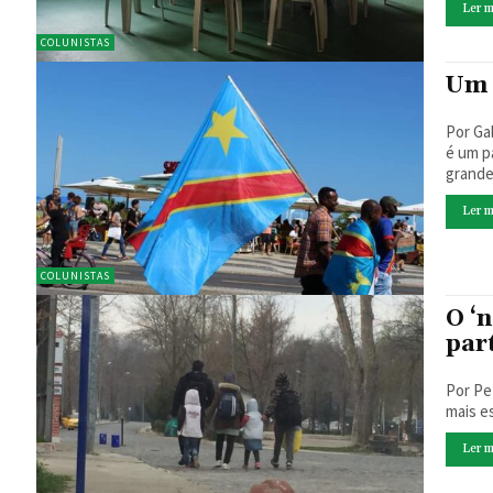
Ler m
COLUNISTAS
Um 
Por Gabriel
é um p
grandes
Ler m
COLUNISTAS
O ‘
par
Por Pe Alfredo J. G
mais e
Ler m