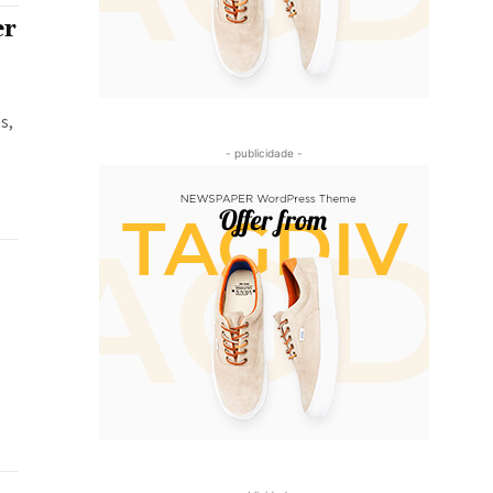
er
s,
- publicidade -