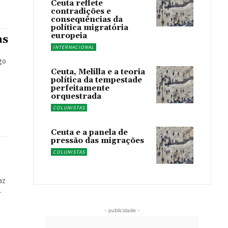
Ceuta reflete
contradições e
consequências da
política migratória
europeia
as
INTERNACIONAL
Ceuta, Melilla e a teoria
política da tempestade
perfeitamente
orquestrada
COLUNISTAS
Ceuta e a panela de
pressão das migrações
COLUNISTAS
.
- publicidade -