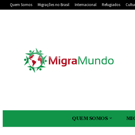
Quem Somos
Migrações no Brasil
Internacional
Refugiados
Cultu
QUEM SOMOS
MI