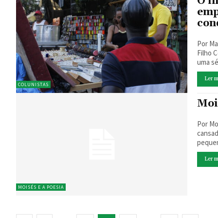
O i
emp
con
Por Ma
Filho Com o avançar da pandemia, a comunidade internacional tem enfrentado
uma sér
Ler m
COLUNISTAS
Moi
Por Moisés António* 
cansad
pequen
Ler m
MOISÉS E A POESIA