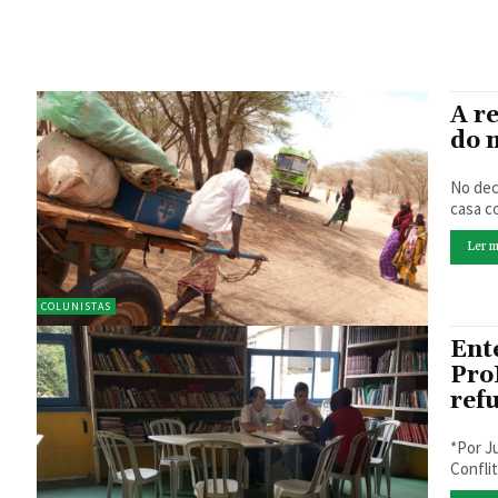
A r
do 
No deco
casa c
Ler m
COLUNISTAS
Ent
Pro
ref
*Por Julia
Confli