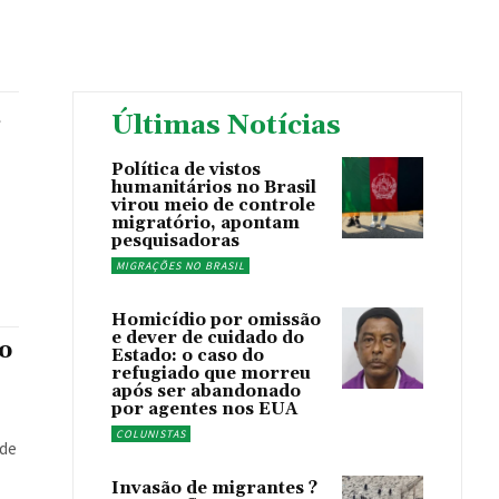
a
Últimas Notícias
Política de vistos
humanitários no Brasil
virou meio de controle
migratório, apontam
pesquisadoras
MIGRAÇÕES NO BRASIL
Homicídio por omissão
e dever de cuidado do
o
Estado: o caso do
refugiado que morreu
após ser abandonado
por agentes nos EUA
COLUNISTAS
Invasão de migrantes ?