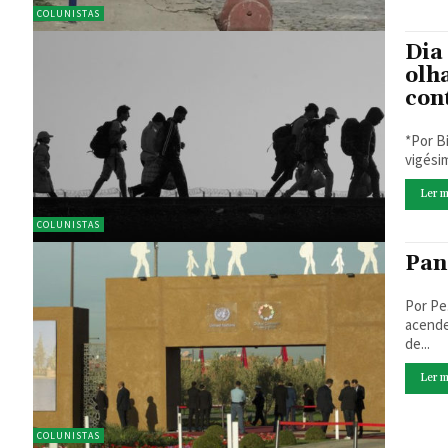
COLUNISTAS
Dia
olh
con
*Por Bianc
vigési
Ler m
COLUNISTAS
Pan
Por Pe. Alfredo J.
acende
de...
Ler m
COLUNISTAS