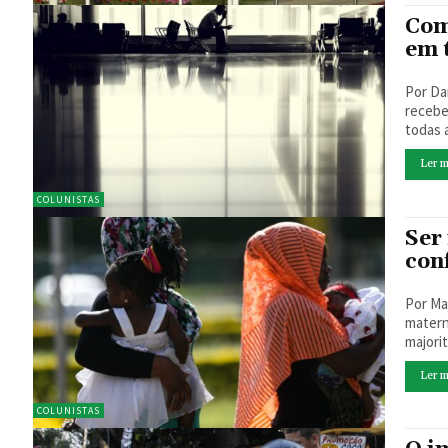
Com
em 
Por Dan
recebe
todas a
Ler m
COLUNISTAS
Ser
con
Por Mariana Kuhlmann
matern
majori
Ler m
COLUNISTAS