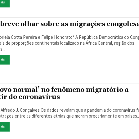
ais
breve olhar sobre as migrações congoles
a Cotta Pereira e Felipe Honorato* A República Democrática do Congo
aís de proporções continentais localizado na África Central, região dos
...
ais
novo normal’ no fenômeno migratório a
tir do coronavírus
onçalves Os dados revelam que a pandemia do coronavírus faz
stragos entre as diferentes etnias que moram precariamente em países..
ais