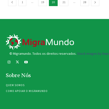
...
...
1
19
20
21
28
© Migramundo. Todos os direitos reservados.
Stock images by Depo
Sobre Nós
QUEM SOMOS
COMO APOIAR O MIGRAMUNDO