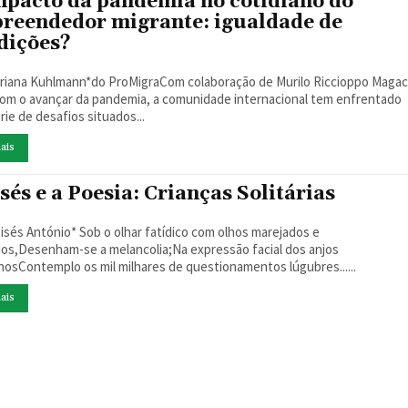
mpacto da pandemia no cotidiano do
reendedor migrante: igualdade de
dições?
riana Kuhlmann*do ProMigraCom colaboração de Murilo Riccioppo Maga
ie de desafios situados...
ais
sés e a Poesia: Crianças Solitárias
Sob o olhar fatídico com olhos marejados e
os,Desenham-se a melancolia;Na expressão facial dos anjos
osContemplo os mil milhares de questionamentos lúgubres......
ais