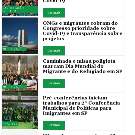
Covid-19
PARTICIPAÇÃO
POLÍTICA
Ler mais
ONGs e migrantes cobram do
Congresso prioridade sobre
Covid-19 e transparência sobre
projetos
MOBILIZAÇÕES
Ler mais
Caminhada e missa poliglota
marcam Dia Mundial do
Migrante e do Refugiado em SP
Ler mais
MOBILIZAÇÕES
Pré-conferências iniciam
trabalhos para 2ª Conferência
Municipal de Políticas para
Imigrantes em SP
ANÁLISES
Ler mais