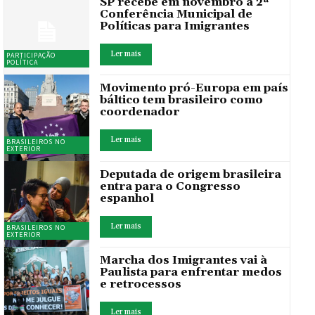
SP recebe em novembro a 2ª
Conferência Municipal de
Políticas para Imigrantes
Ler mais
PARTICIPAÇÃO
POLÍTICA
Movimento pró-Europa em país
báltico tem brasileiro como
coordenador
Ler mais
BRASILEIROS NO
EXTERIOR
Deputada de origem brasileira
entra para o Congresso
espanhol
Ler mais
BRASILEIROS NO
EXTERIOR
Marcha dos Imigrantes vai à
Paulista para enfrentar medos
e retrocessos
Ler mais