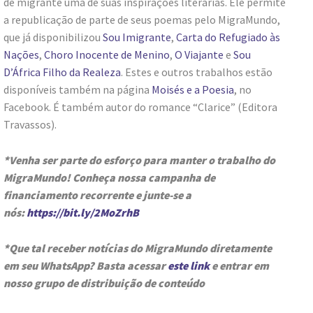
de migrante uma de suas inspirações literárias. Ele permite
a republicação de parte de seus poemas pelo MigraMundo,
que já disponibilizou
Sou Imigrante
,
Carta do Refugiado às
Nações
,
Choro Inocente de Menino
,
O Viajante
e
Sou
D’África Filho da Realeza
. Estes e outros trabalhos estão
disponíveis também na página
Moisés e a Poesia
, no
Facebook. É também autor do romance “Clarice” (Editora
Travassos).
*Venha ser parte do esforço para manter o trabalho do
MigraMundo! Conheça nossa campanha de
financiamento recorrente e junte-se a
nós:
https://bit.ly/2MoZrhB
*Que tal receber notícias do MigraMundo diretamente
em seu WhatsApp? Basta acessar
este link
e entrar em
nosso grupo de distribuição de conteúdo