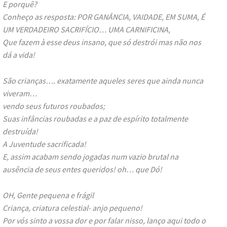
E porquê?
Conheço as resposta: POR GANÂNCIA, VAIDADE, EM SUMA, É
UM VERDADEIRO SACRIFÍCIO… UMA CARNIFICINA,
Que fazem à esse deus insano, que só destrói mas não nos
dá a vida!
São crianças…. exatamente aqueles seres que ainda nunca
viveram…
vendo seus futuros roubados;
Suas infâncias roubadas e a paz de espírito totalmente
destruída!
A Juventude sacrificada!
E, assim acabam sendo jogadas num vazio brutal na
ausência de seus entes queridos! oh… que Dó!
OH, Gente pequena e frágil
Criança, criatura celestial- anjo pequeno!
Por vós sinto a vossa dor e por falar nisso, lanço aqui todo o