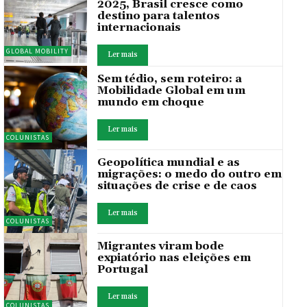
2025, Brasil cresce como
destino para talentos
internacionais
GLOBAL MOBILITY
Ler mais
Sem tédio, sem roteiro: a
Mobilidade Global em um
mundo em choque
Ler mais
COLUNISTAS
Geopolítica mundial e as
migrações: o medo do outro em
situações de crise e de caos
Ler mais
COLUNISTAS
Migrantes viram bode
expiatório nas eleições em
Portugal
Ler mais
COLUNISTAS