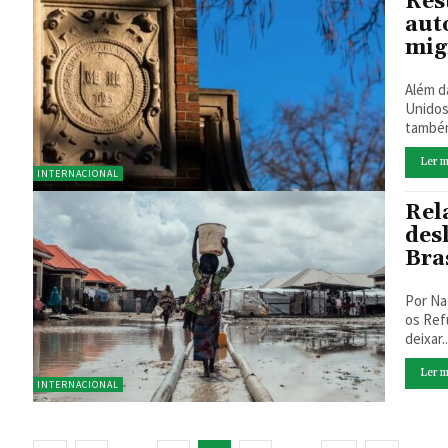
Res
aut
mig
Além d
Unidos 
também
Ler m
INTERNACIONAL
Rel
des
Bra
Por Nathalia Ramos De aco
os Ref
deixar..
Ler m
INTERNACIONAL