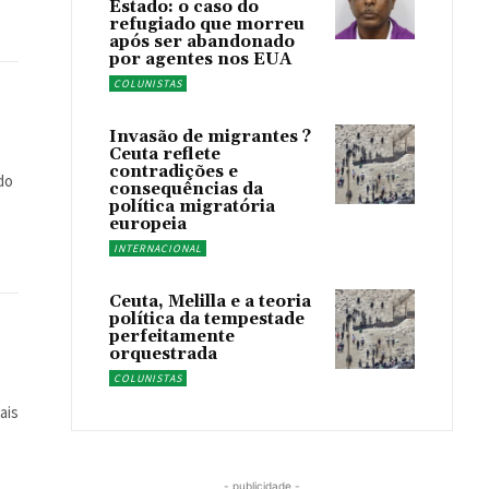
Estado: o caso do
refugiado que morreu
após ser abandonado
por agentes nos EUA
COLUNISTAS
Invasão de migrantes ?
Ceuta reflete
contradições e
do
consequências da
política migratória
europeia
INTERNACIONAL
Ceuta, Melilla e a teoria
política da tempestade
perfeitamente
orquestrada
COLUNISTAS
ais
- publicidade -