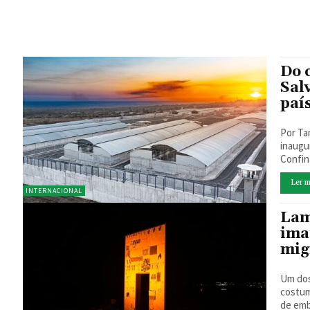
Do 
Sal
paí
Por Tamires Flores
inaugu
Confin
Ler m
INTERNACIONAL
Lam
ima
mig
Um dos
costum
de emb