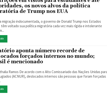
trições em vistos para estudantes e até
oridades, os novos alvos da política
ratória de Trump nos EUA
a migração indocumentada, o governo de Donald Trump nos Estados
têm voltado sua política migratória cada vez mais rígida e intolerante
...
ais
atório aponta número recorde de
locados forçados internos no mundo;
sil é mencionado
rdo com o Alto Comissariado das Nações Unidas para
ugiados (ACNUR), deslocados internos são pessoas que foram forçadas 
.
ais