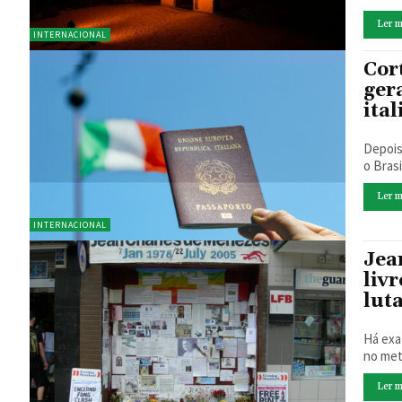
Ler m
INTERNACIONAL
Cor
ger
ital
Depois
o Brasi
Ler m
INTERNACIONAL
Jea
liv
luta
Há exa
no met
Ler m