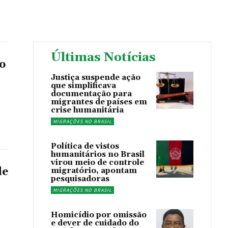
Últimas Notícias
o
Justiça suspende ação
que simplificava
documentação para
migrantes de países em
crise humanitária
MIGRAÇÕES NO BRASIL
Política de vistos
humanitários no Brasil
virou meio de controle
de
migratório, apontam
pesquisadoras
MIGRAÇÕES NO BRASIL
s
Homicídio por omissão
e dever de cuidado do