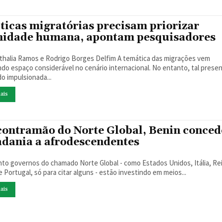
íticas migratórias precisam priorizar
nidade humana, apontam pesquisadores
ia Ramos e Rodrigo Borges Delfim A temática das migrações vem
do espaço considerável no cenário internacional. No entanto, tal prese
o impulsionada...
ais
contramão do Norte Global, Benin conced
adania a afrodescendentes
to governos do chamado Norte Global - como Estados Unidos, Itália, Re
 Portugal, só para citar alguns - estão investindo em meios...
ais