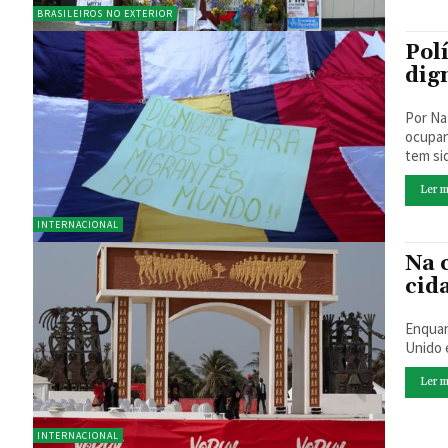
BRASILEIROS NO EXTERIOR
Pol
dig
Por Nathal
ocupan
tem sid
Ler m
INTERNACIONAL
Na 
cid
Enquan
Unido e
Ler m
INTERNACIONAL