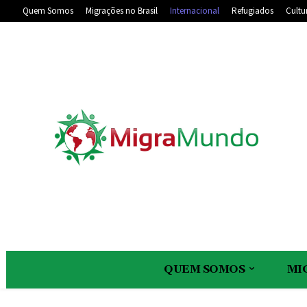
Quem Somos
Migrações no Brasil
Internacional
Refugiados
Cultu
QUEM SOMOS
MI