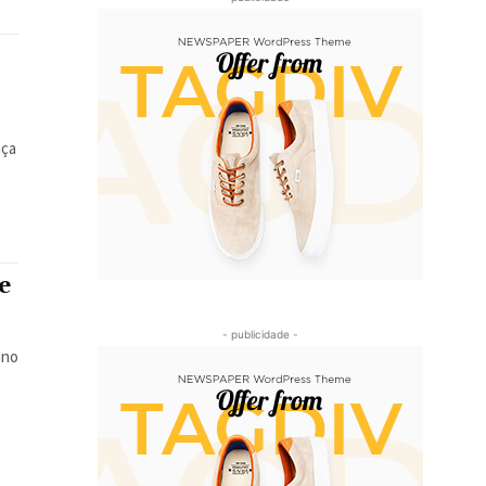
nça
e
- publicidade -
ino