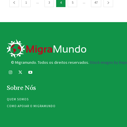
...
...
1
3
4
5
47
© Migramundo. Todos os direitos reservados.
Stock images by Depo
Sobre Nós
QUEM SOMOS
COMO APOIAR O MIGRAMUNDO