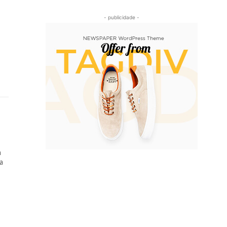
- publicidade -
a