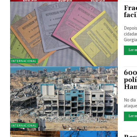
Fra
fac
Depois
cidada
Giorgia
Ler m
INTERNACIONAL
600
polí
Ha
No dia
ataque 
Ler m
INTERNACIONAL